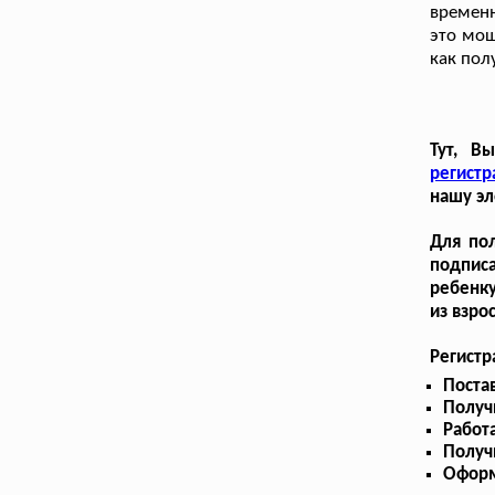
временн
это мош
как пол
Тут, В
регист
нашу эл
Для пол
подписа
ребенку
из взро
Регистр
Поста
Получ
Работ
Получ
Оформ