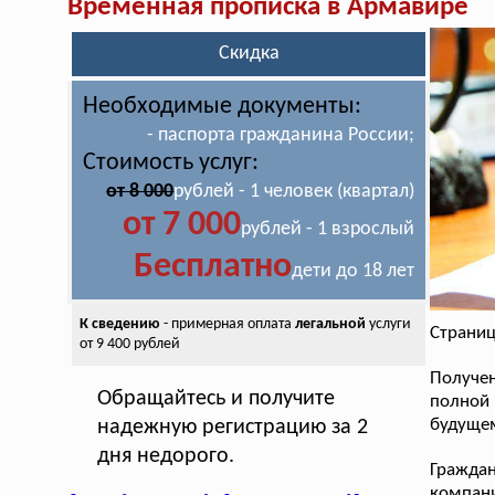
Временная прописка в Армавире
Скидка
Необходимые документы:
- паспорта гражданина России;
Стоимость услуг:
от 8 000
рублей - 1 человек (квартал)
от 7 000
рублей - 1 взрослый
Бесплатно
дети до 18 лет
К сведению
- примерная оплата
легальной
услуги
Страниц
от 9 400 рублей
Получе
Обращайтесь и получите
полной
будуще
надежную регистрацию за 2
дня недорого.
Граждан
компан