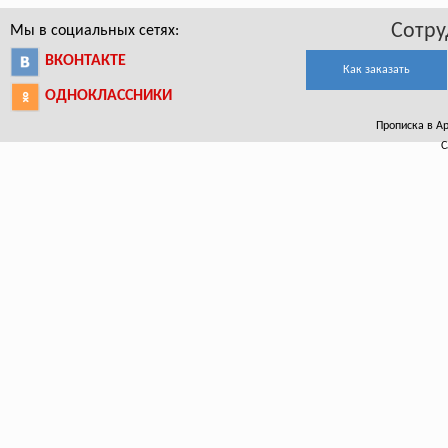
Сотру
Мы в социальных сетях:
ВКОНТАКТЕ
Как заказать
ОДНОКЛАССНИКИ
Прописка в Ар
С