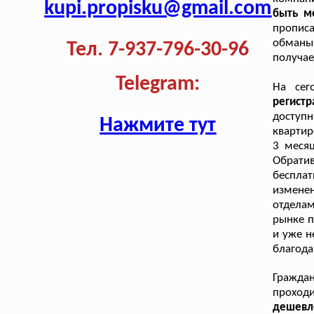
kupi.propisku@gmail.com
быть м
пропис
обманы
Тел. 7-937-796-30-96
получае
Telegram:
На сег
регист
доступ
Нажмите тут
квартир
3 меся
Обрати
беспла
изменен
отделам
рынке п
и уже н
благода
Гражда
проход
дешевл